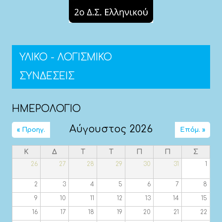
ΥΛΙΚΟ - ΛΟΓΙΣΜΙΚΟ
ΣΥΝΔΕΣΕΙΣ
ΗΜΕΡΟΛΟΓΙΟ
Αύγουστος 2026
« Προηγ.
Επόμ. »
Κ
Δ
Τ
Τ
Π
Π
Σ
26
27
28
29
30
31
1
2
3
4
5
6
7
8
9
10
11
12
13
14
15
16
17
18
19
20
21
22