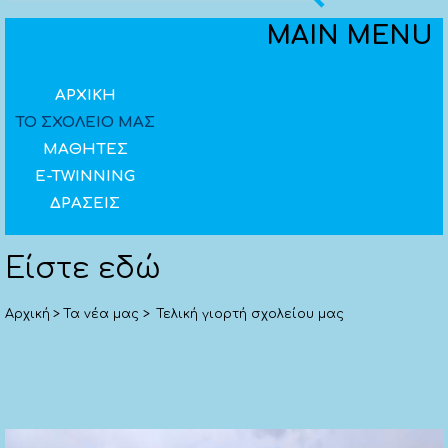
Επαναφορά
MAIN MENU
Υψηλή αντίθεση
Αναστροφή χρωμάτων (άσπρο - μαύρο)
ΑΡΧΙΚΗ
ΤΟ ΣΧΟΛΕΙΟ ΜΑΣ
Βελτιστοποίηση γραμματοσειρών για
ΜΑΘΗΤΕΣ
δυσλεξία
E-TWINNING
ΔΡΑΣΕΙΣ
Είστε εδώ
Αρχική
>
Τα νέα μας
>
Τελική γιορτή σχολείου μας