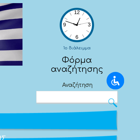
1ο διάλειμμα
Φόρμα
αναζήτησης
AMEA
Αναζήτηση
Προσαρμόστε την εμφάνιση για πιο
εύκολη χρήση σε διαφορετικές συνθήκες.
Μέγεθος
Μικρότερα γράμματα
ΙΣ