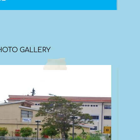
Μεγαλύτερα γράμματα
Επαναφορά
Υψηλή αντίθεση
Αναστροφή χρωμάτων (άσπρο - μαύρο)
HOTO GALLERY
Βελτιστοποίηση γραμματοσειρών για
δυσλεξία