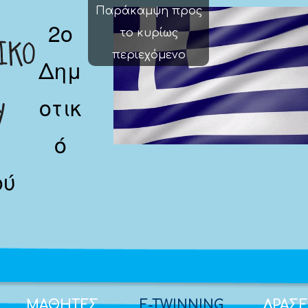
Παράκαμψη προς
2o
το κυρίως
περιεχόμενο
Δημ
οτικ
ό
ού
ΜΑΘΗΤΕΣ
E-TWINNING
ΔΡΑΣΕ