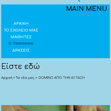
Επαναφορά
MAIN MENU
Υψηλή αντίθεση
Αναστροφή χρωμάτων (άσπρο - μαύρο)
ΑΡΧΙΚΗ
ΤΟ ΣΧΟΛΕΙΟ ΜΑΣ
Βελτιστοποίηση γραμματοσειρών για
ΜΑΘΗΤΕΣ
δυσλεξία
E-TWINNING
ΔΡΑΣΕΙΣ
Είστε εδώ
Αρχική
>
Τα νέα μας
>
DOMINO ΑΠΟ ΤΗΝ Α1 ΤΑΞΗ