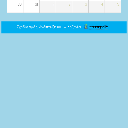
30
31
1
2
3
4
5
Σχεδιασμός, Ανάπτυξη και Φιλοξενία