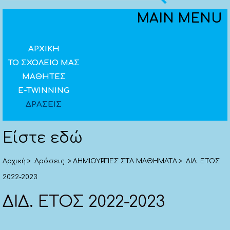
Επαναφορά
MAIN MENU
Υψηλή αντίθεση
Αναστροφή χρωμάτων (άσπρο - μαύρο)
ΑΡΧΙΚΗ
ΤΟ ΣΧΟΛΕΙΟ ΜΑΣ
Βελτιστοποίηση γραμματοσειρών για
ΜΑΘΗΤΕΣ
δυσλεξία
E-TWINNING
ΔΡΑΣΕΙΣ
Είστε εδώ
Αρχική
>
Δράσεις
>
ΔΗΜΙΟΥΡΓΙΕΣ ΣΤΑ ΜΑΘΗΜΑΤΑ
>
ΔΙΔ. ΕΤΟΣ
2022-2023
ΔΙΔ. ΕΤΟΣ 2022-2023