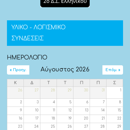
ΥΛΙΚΟ - ΛΟΓΙΣΜΙΚΟ
ΣΥΝΔΕΣΕΙΣ
ΗΜΕΡΟΛΟΓΙΟ
Αύγουστος 2026
« Προηγ.
Επόμ. »
Κ
Δ
Τ
Τ
Π
Π
Σ
26
27
28
29
30
31
1
2
3
4
5
6
7
8
9
10
11
12
13
14
15
16
17
18
19
20
21
22
23
24
25
26
27
28
29