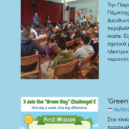
Την Παρ
Πέμπτης
Διευθυντ
περιβαλλ
waste. Ε
σχετικά 
ηλεκτρική
περισσό
'Gree
06/02/
Στα πλαί
προσκαλο