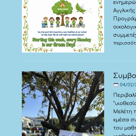
ενημερώ
Αγγλικής
Προγράμμ
οικολογ
συμμετέχ
περισσό
Συμβο
04/02/
Περιβαλ
"υιοθεσί
Μελέτη π
«μέσα συ
του μαθ