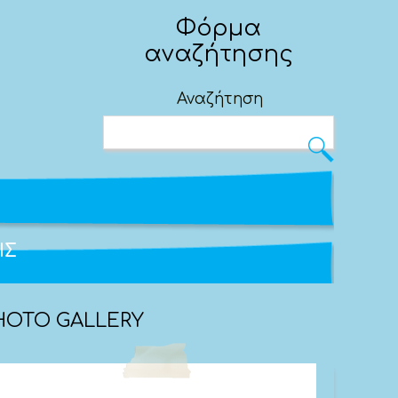
Μεγαλύτερα γράμματα
Φόρμα
Επαναφορά
αναζήτησης
Υψηλή αντίθεση
Αναζήτηση
Αναστροφή χρωμάτων (άσπρο - μαύρο)
Βελτιστοποίηση γραμματοσειρών για
δυσλεξία
ΙΣ
HOTO GALLERY