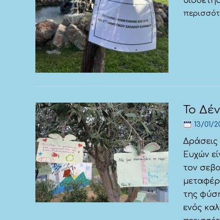
υιοθετήσ
περισσό
Το Δέ
13/01/2
Δράσεις 
Ευχών εί
τον σεβα
μεταφέρ
της φύση
ενός καλ