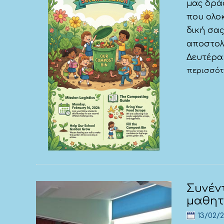
μας δρά
που ολο
δική σα
αποστολ
Δευτέρα 
περισσό
Συνέν
μαθητ
13/02/