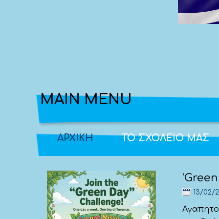
MAIN MENU
ΑΡΧΙΚΗ
ΤΟ ΣΧΟΛΕΙΟ ΜΑΣ
'Gree
13/02/
Αγαπητοί