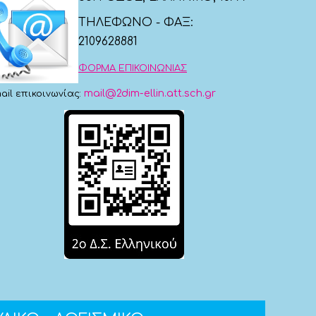
ΤΗΛΕΦΩΝΟ - ΦΑΞ:
2109628881
ΦΟΡΜΑ ΕΠΙΚΟΙΝΩΝΙΑΣ
mail@2dim-ellin.att.sch.gr
ail επικοινωνίας: