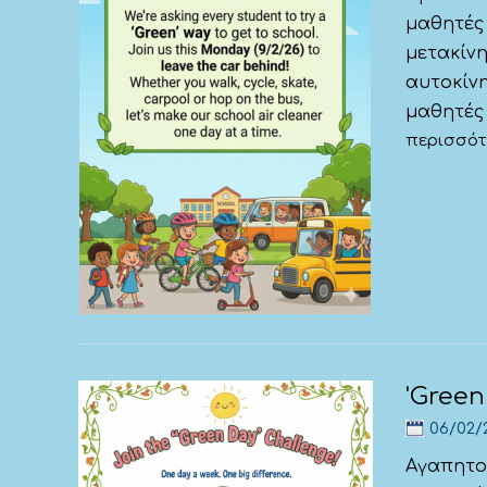
μαθητές
μετακίνη
αυτοκίνη
μαθητές 
περισσό
'Gree
06/02/
Αγαπητοί