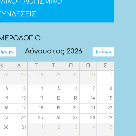
ΥΛΙΚΟ - ΛΟΓΙΣΜΙΚΟ
ΣΥΝΔΕΣΕΙΣ
ΜΕΡΟΛΟΓΙΟ
Αύγουστος 2026
 Προηγ.
Επόμ. »
Κ
Δ
Τ
Τ
Π
Π
Σ
26
27
28
29
30
31
1
2
3
4
5
6
7
8
9
10
11
12
13
14
15
16
17
18
19
20
21
22
23
24
25
26
27
28
29
30
31
1
2
3
4
5